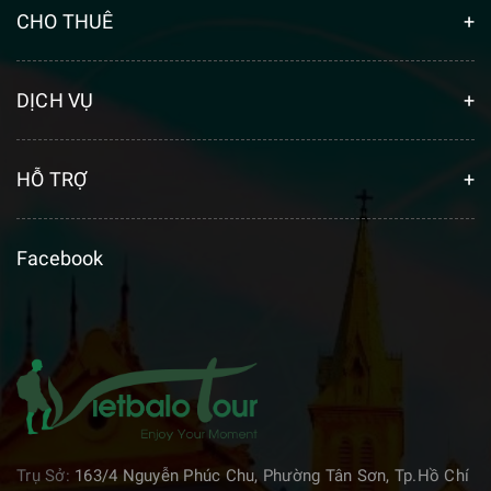
CHO THUÊ
DỊCH VỤ
HỖ TRỢ
Facebook
Trụ Sở:
163/4 Nguyễn Phúc Chu, Phường Tân Sơn, Tp.Hồ Chí