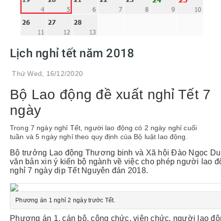
Lịch nghỉ tết năm 2018
Thứ Wed, 16/12/2020
Bộ Lao động đề xuất nghỉ Tết 7
ngày
Trong 7 ngày nghỉ Tết, người lao động có 2 ngày nghỉ cuối
tuần và 5 ngày nghỉ theo quy định của Bộ luật lao động.
Bộ trưởng Lao động Thương binh và Xã hội Đào Ngọc Du
văn bản xin ý kiến bộ ngành về việc cho phép người lao 
nghỉ 7 ngày dịp Tết Nguyên đán 2018.
Phương án 1 nghỉ 2 ngày trước Tết.
Phương án 1, cán bộ, công chức, viên chức, người lao độ