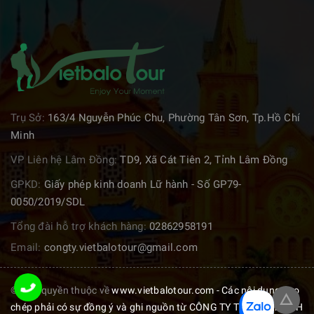
Trụ Sở:
163/4 Nguyễn Phúc Chu, Phường Tân Sơn, Tp.Hồ Chí
Minh
VP Liên hệ Lâm Đồng:
TD9, Xã Cát Tiên 2, Tỉnh Lâm Đồng
GPKD:
Giấy phép kinh doanh Lữ hành - Số GP79-
0050/2019/SDL
Tổng đài hỗ trợ khách hàng:
02862958191
Email:
congty.vietbalotour@gmail.com
© Bản quyền thuộc về
www.vietbalotour.com - Các nội dung sao
chép phải có sự đồng ý và ghi nguồn từ CÔNG TY TNHH TM DỊCH